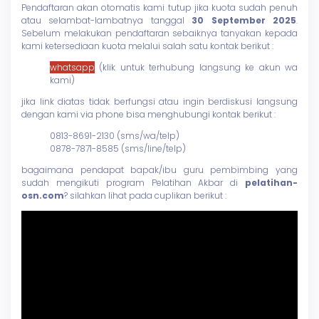
Pendaftaran akan otomatis kami tutup jika kuota sudah penuh
atau selambat-lambatnya tanggal
30 September 2025
.
Sebelum melakukan pendaftaran sebaiknya tanyakan kepada
kami ketersediaan kuota melalui salah satu kontak berikut :
whatsapp
(klik untuk terhubung langsung ke akun wa
kami)
jika link diatas tidak berfungsi atau ingin berdiskusi langsung
dengan kami via phone bisa menghubungi kontak berikut :
0813-8691-2130 (sms/wa/telp)
0878-7871-8585 (sms/line/telp)
bagaimana pendapat bapak/ibu guru pembimbing yang
sudah mengikuti program Pelatihan Akbar di
pelatihan-
osn.com
? silahkan lihat pada cuplikan berikut :