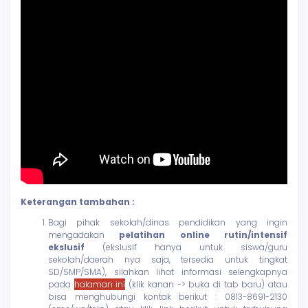
Keterangan tambahan :
Bagi pihak sekolah/dinas pendidikan yang ingin
mengadakan
pelatihan online rutin/intensif
ekslusif
(ekslusif hanya untuk siswa/guru
sekolah/daerah nya saja, tersedia untuk tingkat
SD/SMP/SMA), silahkan lihat informasi selengkapnya
pada
halaman ini
(klik kanan -> buka di tab baru) atau
bisa menghubungi kontak berikut : 0813-8691-2130