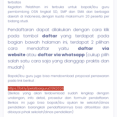
terbatas
Kegiatan Pelatihan ini terbuka untuk bapak/ibu guru
pembimbing OSN tingkat SD, SMP dan SMA dari berbagai
daerah di Indonesia, dengan kuota maksimum 20 peserta per
bidang studi.
Pendaftaran dapat dilakukan dengan cara klik
pada tombol
daftar
yang terdapat pada
bagian bawah halaman ini, terdapat 2 pilihan
cara mendaftar yaitu
daftar via
website
atau
daftar via whatsapp
(cukup pilih
salah satu cara saja yang dianggap praktis dan
mudah)
Bapak/ibu guru juga bisa mendownload proposal penawaran
pada link berikut :
https://bit.ly/pelatbarguruOSN2026
(Berkas yang akan terdownload sudah lengkap dengan
undangan, info detail, prosedur dan formulir pendaftaran.
Berkas ini juga bisa bapak/ibu ajukan ke sekolah/dinas
pendidikan barangkali pendaftarannya bisa difasilitasi dan
dibiayai pihak sekolah/dinas pendidikan)