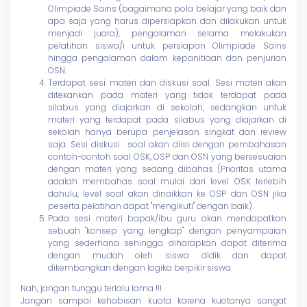
Olimpiade Sains (bagaimana pola belajar yang baik dan
apa saja yang harus dipersiapkan dan dilakukan untuk
menjadi juara), pengalaman selama melakukan
pelatihan siswa/i untuk persiapan Olimpiade Sains
hingga pengalaman dalam kepanitiaan dan penjurian
OSN.
Terdapat sesi materi dan diskusi soal. Sesi materi akan
ditekankan pada materi yang tidak terdapat pada
silabus yang diajarkan di sekolah, sedangkan untuk
materi yang terdapat pada silabus yang diajarkan di
sekolah hanya berupa penjelasan singkat dan review
saja. Sesi diskusi soal akan diisi dengan pembahasan
contoh-contoh soal OSK, OSP dan OSN yang bersesuaian
dengan materi yang sedang dibahas (Prioritas utama
adalah membahas soal mulai dari level OSK terlebih
dahulu, level soal akan dinaikkan ke OSP dan OSN jika
peserta pelatihan dapat "mengikuti" dengan baik).
Pada sesi materi bapak/ibu guru akan mendapatkan
sebuah "konsep yang lengkap" dengan penyampaian
yang sederhana sehingga diharapkan dapat diterima
dengan mudah oleh siswa didik dan dapat
dikembangkan dengan logika berpikir siswa.
Nah, jangan tunggu terlalu lama !!!
Jangan sampai kehabisan kuota karena kuotanya sangat