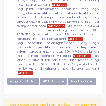
(sms/wa/telp) atau klik link berikut untuk terhubung
instan ke akun wa kami :
whatsapp
Bagi pihak sekolah/dinas pendidikan yang ingin
mengadakan
pelatihan tatap muka ekslusif
(ekslusif
hanya untuk siswa/guru sekolah/daerah nya saja,
tersedia untuk tingkat SMP/SMA), silahkan lihat informasi
selengkapnya pada
halaman ini
(klik kanan -> buka di
tab baru) atau bisa menghubungi kontak berikut : 0813-
8691-2130 (sms/wa/telp) atau klik link berikut untuk
terhubung instan ke akun wa kami :
whatsapp
Bagi pendaftar perorangan/pribadi yang ingin
mengikuti
pelatihan online rutin/intensif
privat
(tersedia untuk tingkat SD/SMP/SMA), silahkan
lihat informasi selengkapnya pada
halaman ini
(klik
kanan -> buka di tab baru) atau bisa menghubungi
kontak berikut : 0813-8691-2130 (sms/wa/telp) atau klik
link berikut untuk terhubung instan ke akun wa kami
:
whatsapp
#Kegiatan Pelatihan
#Pelatihan Guru
#Pelatihan Online
Yuk Segera Daftar Sebelum Kuota