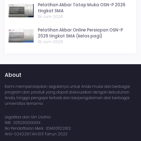
Pelatihan Akbar Tatap Muka OSN-P 2026
tingkat SMA
19-Juni-2026
Pelatihan Akbar Online Persiapan OSN-P
2026 tingkat SMA (kelas pagi)
19-Juni-2026
About
Kami mempersiapkan segalanya untuk Anda mulai dari berbagai
program dan produk yang dapat disesuaikan dengan kebutuhan
Anda, hingga pengajar terbaik dan berpengalaman dari berbagai
universitas ternama
Legalitas dan Izin Usaha :
NIB : 30112300XXXXX
No Pendaftaran Merk : IDM001122612
AHU-0242267.AH.01.11 Tahun 2023